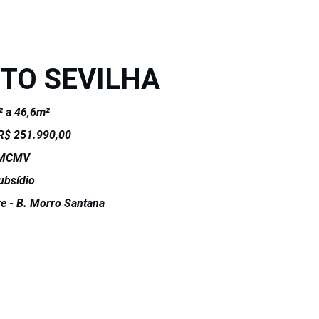
TO SEVILHA
² a 46,6m²
 R$ 251.990,00
 MCMV
ubsídio
re - B. Morro Santana